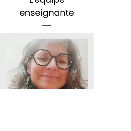
enseignante
Instructrice
Sylvie (BeopHong/법홍)
Sylvie pratique le Seonmudo depuis