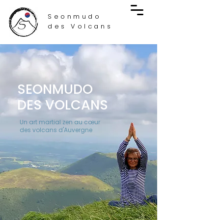
Seonmudo
des Volcans
SEONMUDO
DES VOLCANS
Un art martial zen au cœur
des volcans d'Auvergne